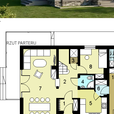
RZUT PARTERU