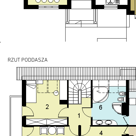
RZUT PODDASZA